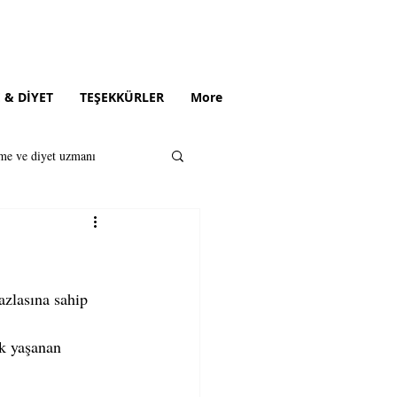
 & DİYET
TEŞEKKÜRLER
More
me ve diyet uzmanı
iyetisyen
azlasına sahip 
k yaşanan 