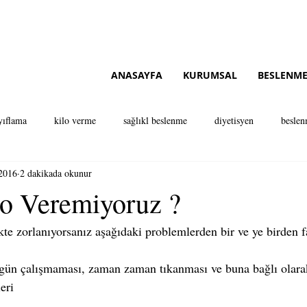
ataşehir diyetisyen ataşehir istanbul diyetisyen tavsiye brandium avm
ANASAYFA
KURUMSAL
BESLENME
yıflama
kilo verme
sağlıkl beslenme
diyetisyen
beslen
2016
2 dakikada okunur
isyen
diyetisyen istanbul
diyetisyen ataşehir
anadolu yakası d
o Veremiyoruz ?
kte zorlanıyorsanız aşağıdaki problemlerden bir ve ye birden f
zgün çalışmaması, zaman zaman tıkanması ve buna bağlı olara
eri  