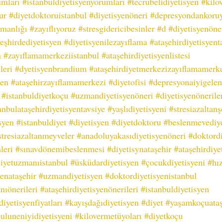
umları
#istanbuldiyetisyenyorumları
#tecrübelidiyetisyen
#kilo
ur
#diyetdoktoruistanbul
#diyetisyenöneri
#depresyondankoru
manlığı
#zayıflıyoruz
#stresgidericibesinler
#d
#diyetisyenöner
eşhirdediyetisyen
#diyetisyenilezayıflama
#ataşehirdiyetisyent
n
#zayıflamamerkeziistanbul
#ataşehirdiyetisyenlistesi
leri
#dyetisyenbrandium
#ataşehirdiyetmerkezizayıflamamerk
yen
#ataşehirzayıflamamerkezi
#diyetofisi
#depresyonaiyigelen
#istanbuldiyetkoçu
#uzmandiyetisyenöneri
#diyetisyenönerile
anbulataşehirdiyetisyentavsiye
#yaşlıdiyetisyeni
#stresiazaltanş
syen
#istanbuldiyet
#diyetisyen
#diyetdoktoru
#beslenmevediy
stresiazaltanmeyveler
#anadoluyakasıdiyetisyenöneri
#doktordi
leri
#sınavdönemibeslenmesi
#diyetisynataşehir
#ataşehirdiye
iyetuzmanıistanbul
#üsküdardiyetisyen
#çocukdiyetisyeni
#hı
yenataşehir
#uzmandiyetisyen
#doktordiyetisyenistanbul
ıönerileri
#ataşehirdiyetisyenönerileri
#istanbuldiyetisyen
diyetisyenfiyatları
#kayışdağıdiyetisyen
#diyet
#yaşamkoçuataş
buluneniyidiyetisyeni
#kilovermetüyoları
#diyetkoçu