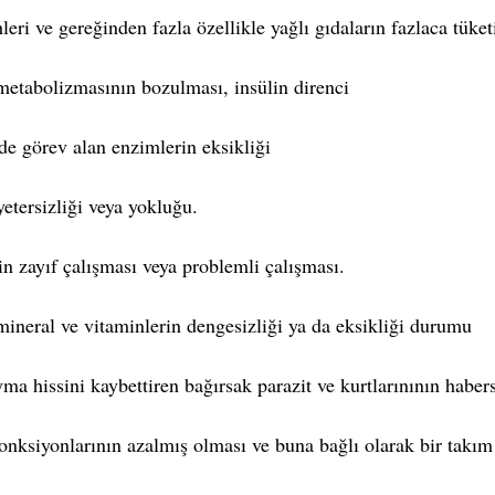
hleri ve gereğinden fazla özellikle yağlı gıdaların fazlaca tüket
 metabolizmasının bozulması, insülin direnci  
de görev alan enzimlerin eksikliği  
yetersizliği veya yokluğu.  
n zayıf çalışması veya problemli çalışması.  
ineral ve vitaminlerin dengesizliği ya da eksikliği durumu  
oyma hissini kaybettiren bağırsak parazit ve kurtlarınının habersi
onksiyonlarının azalmış olması ve buna bağlı olarak bir takım