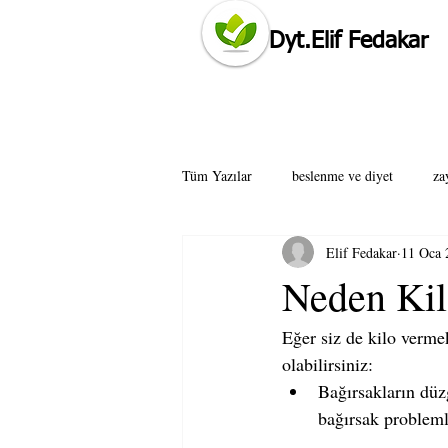
Dyt.Elif Fedakar
ataşehir diyetisyen tavsiye elif fedakar öneriyorum
Tüm Yazılar
beslenme ve diyet
za
Elif Fedakar
11 Oca 
istanbul diyetisyen
ataşehir diyet
Neden Kil
Eğer siz de kilo verme
anadolu yakası diyetisyen tavsiye
olabilirsiniz:  
Bağırsakların dü
bağırsak probleml