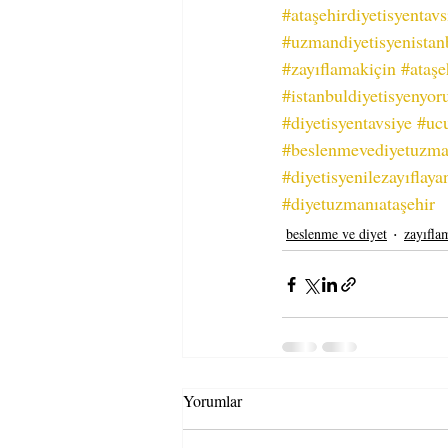
#ataşehirdiyetisyentav
#uzmandiyetisyenistan
#zayıflamakiçin
#ataşe
#istanbuldiyetisyenyo
#diyetisyentavsiye
#ucu
#beslenmevediyetuzma
#diyetisyenilezayıflaya
#diyetuzmanıataşehir
beslenme ve diyet
zayıfla
Yorumlar