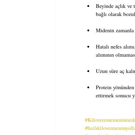
Beyinde açlık ve 
bağlı olarak bozu
Midenin zamanla 
Hatalı nefes alımı
alımının olmaması
Uzun süre aç kal
Protein yönünden
ettirmek sonucu y
#Kiloverememeninnede
#hızlıkilovermeninyolla