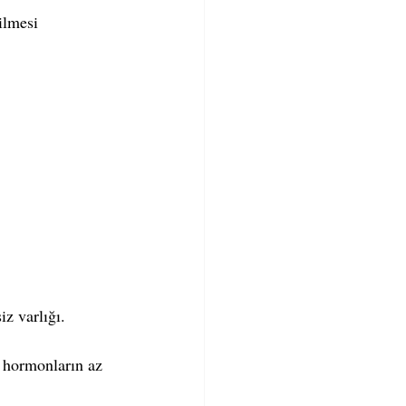
ilmesi  
z varlığı.  
 hormonların az 