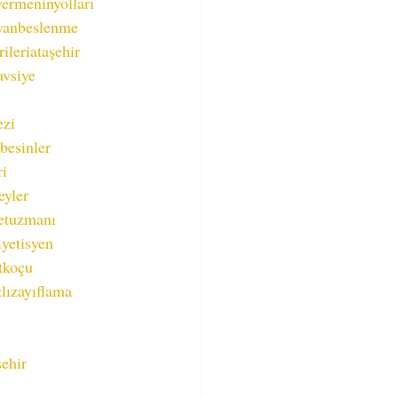
vermeninyolları
yanbeslenme
ileriataşehir
avsiye
ezi
besinler
ri
eyler
etuzmanı
yetisyen
tkoçu
zlızayıflama
ehir