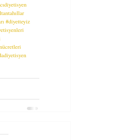
cıdiyetisyen
ltantahıllar
rı
#diyetteyiz
etisyenleri
i
nücretleri
adiyetisyen