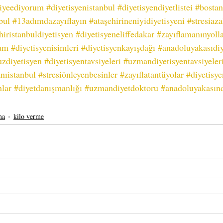
siyeediyorum
#diyetisyenistanbul
#diyetisyendiyetlistei
#bostan
bul
#13adımdazayıflayın
#ataşehirineniyidiyetisyeni
#stresiaza
hiristanbuldiyetisyen
#diyetisyeneliffedakar
#zayıflamanınyolla
rum
#diyetisyenisimleri
#diyetisyenkayışdağı
#anadoluyakasıdiy
zdiyetisyen
#diyetisyentavsiyeleri
#uzmandiyetisyentavsiyeler
nıistanbul
#stresiönleyenbesinler
#zayıflatantüyolar
#diyetisye
nlar
#diyetdanışmanlığı
#uzmandiyetdoktoru
#anadoluyakasınd
ma
kilo verme