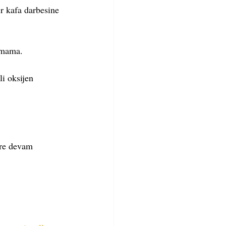
r kafa darbesine 
mama.  
li oksijen 
üre devam 