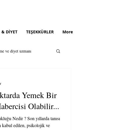
 & DİYET
TEŞEKKÜRLER
More
me ve diyet uzmanı
iyetisyen
r
iktarda Yemek Bir
bercisi Olabilir...
luğu Nedir ? Son yıllarda tanısı
 kabul edilen, psikolojik ve