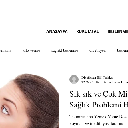
ataşehir diyetisyen ataşehir istanbul diyetisyen tavsiye brandium avm
ANASAYFA
KURUMSAL
BESLENME
yıflama
kilo verme
sağlıkl beslenme
diyetisyen
beslen
isyen
diyetisyen istanbul
diyetisyen ataşehir
anadolu yakası d
Diyetiysen Elif Fedakar
22 Oca 2016
6 dakikada okunu
Sık sık ve Çok M
Sağlık Problemi Ha
Tıkınırcasına Yemek Yeme Bozuk
koyulan ve tıp dünyası tarafından