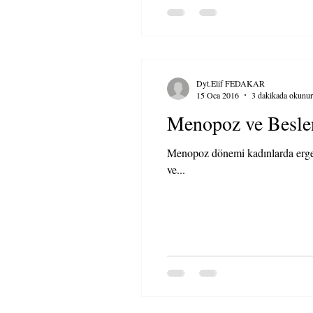
Dyt.Elif FEDAKAR
15 Oca 2016
3 dakikada okunur
Menopoz ve Besle
Menopoz dönemi kadınlarda ergen
ve...