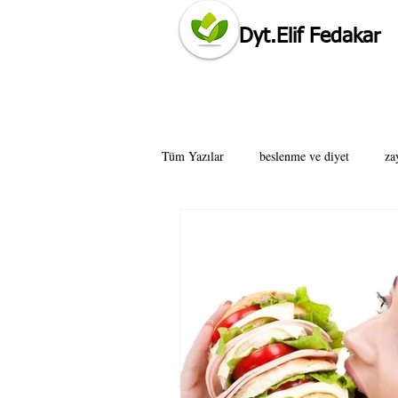
Dyt.Elif Fedakar
ataşehir diyetisyen tavsiye elif fedakar öneriyorum
Tüm Yazılar
beslenme ve diyet
za
istanbul diyetisyen
ataşehir diyet
anadolu yakası diyetisyen tavsiye