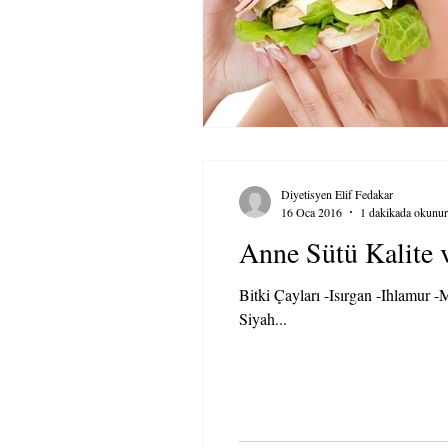
Diyetisyen Elif Fedakar
16 Oca 2016
1 dakikada okunur
Anne Sütü Kalite v
Bitki Çayları -Isırgan -Ihlamur 
Siyah...