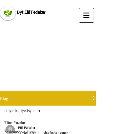
Dyt.Elif Fedakar
ataşehir diyetisyen
ataşehir istanbul diyetisyen tavsiye brandium
avm
Blog
ataşehir diyetisyen tavsiye elif fedakar öneriyorum
ataşehir diyetisyen
Tüm Yazılar
Elif Fedakar
beslenme ve diyet
11 Oca 2016
2 dakikada okunur