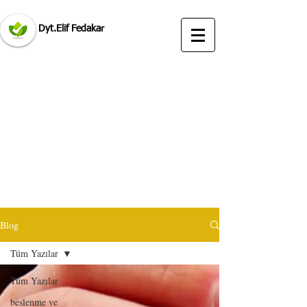
Dyt.Elif Fedakar
ataşehir diyetisyen
ataşehir istanbul diyetisyen tavsiye brandium
avm
Blog
ataşehir diyetisyen tavsiye elif fedakar öneriyorum
Tüm Yazılar
Tüm Yazılar
beslenme ve