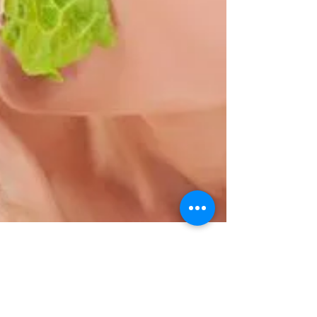
Diyetiysen Elif Fedakar
22 Oca 2016
6 dakikada okunur