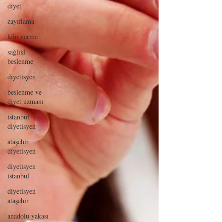
diyet
zayıflama
kilo verme
sağlıkl
beslenme
diyetisyen
beslenme ve
diyet uzmanı
istanbul
diyetisyen
ataşehir
diyetisyen
diyetisyen
istanbul
diyetisyen
ataşehir
anadolu yakası