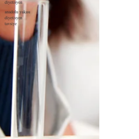
diyetisyen
anadolu yakası
diyetisyen
tavsiye