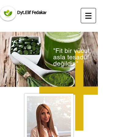
Dyt.Elif Fedakar
ataşehir diyetisyen
ataşehir istanbul diyetisyen tavsiye brandium
avm
"Fit bir vücut,
asla tesadüf
değildir."
ataşehir diyetisyen tavsiye elif fedakar öneriyorum