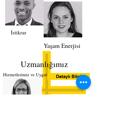
İstikrar
Yaşam Enerjisi
Uzmanlığımız
Hizmetlerimiz ve Uyguladığımız Yöntemler
Detaylı Bilgi
Duyurular
Etkinlikler, Yenilikler ve
Motivasyon
Danışanları Bilgilendirme...