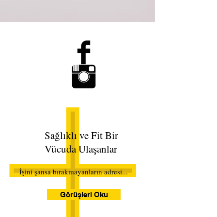
Sağlıklı ve Fit Bir
Vücuda Ulaşanlar
İşini şansa bırakmayanların adresi...
Görüşleri Oku