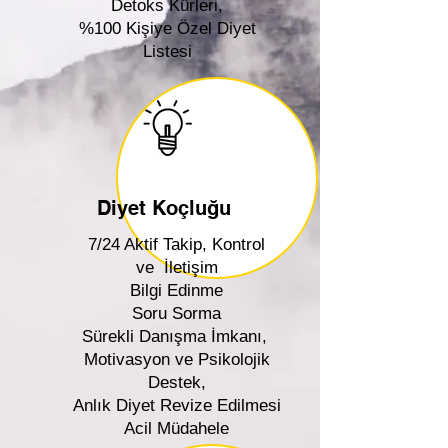
Detoks Kürleri,
%100 Kişiye Özel Diyet
Listesi
Diyet Koçluğu
7/24 Aktif Takip, Kontrol
ve İletişim
Bilgi Edinme
Soru Sorma
Sürekli Danışma İmkanı,
Motivasyon ve Psikolojik
Destek,
Anlık Diyet Revize Edilmesi
Acil Müdahele