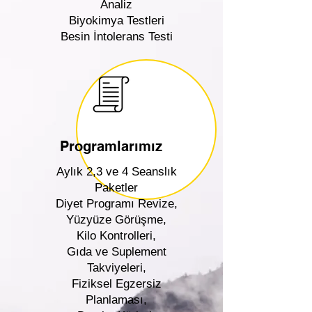
Analiz
Biyokimya Testleri
Besin İntolerans Testi
Programlarımız
Aylık 2,3 ve 4 Seanslık
Paketler
Diyet Programı Revize,
Yüzyüze Görüşme,
Kilo Kontrolleri,
Gıda ve Suplement
Takviyeleri,
Fiziksel Egzersiz
Planlaması,